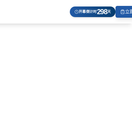
298
立
开幕倒计时
天