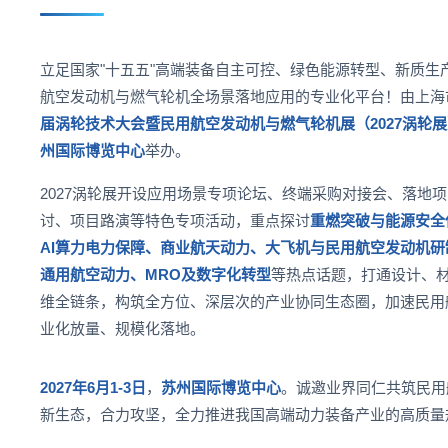
Turbine Technology Conferenc
立足国家"十五五"高端装备自主可控、绿色能源转型、新质生
民
航空发动机与燃气轮机全场景落地应用的专业化平台！由上海
届涡轮技术大会暨民用航空发动机与燃气轮机展（2027涡轮展
州国际博览中心
举办。
2027涡轮展开设应用场景专项论坛、终端采购对接会、落地
2
讨、项目路演等特色专项活动，重点探讨
重燃突破与能源安全
AI算力电力保障、商业航天动力、大飞机与民用航空发动机
通用航空动力、MRO及数字化转型
等热点话题，打通设计、
维全链条，构筑全方位、深层次的产业协同生态圈，加速民用
业化放量、规模化落地。
2027年6月1-3日
，
苏州国际博览中心
。诚邀业界同仁共筑民用
新生态，合力攻坚，全力推进我国高端动力装备产业的高质量