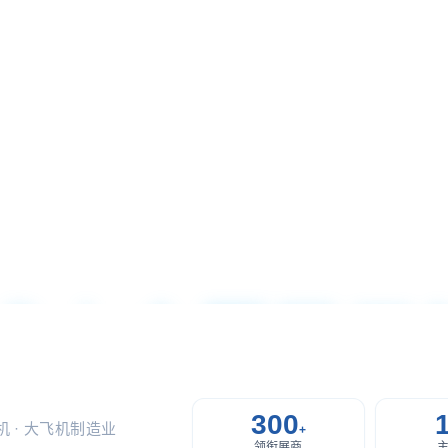
技术大会暨民
燃气轮机展
300
机 · 大飞机制造业
+
领衔展商