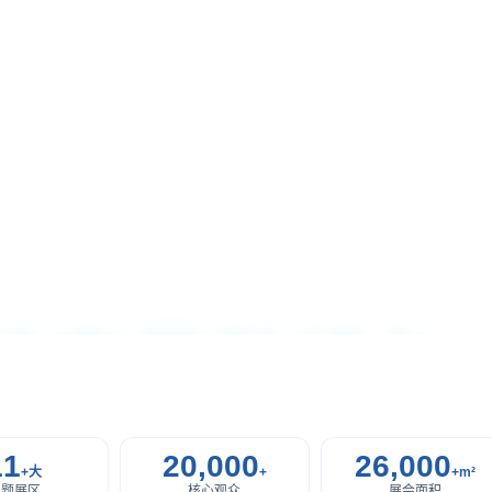
用航空发动机与
11
20,000
26,000
+大
+
+m²
主题展区
核心观众
展会面积