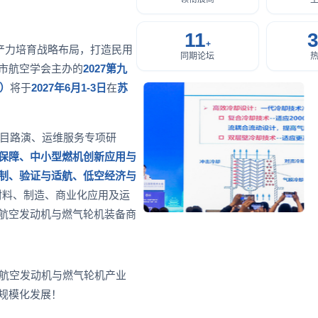
e and Civil Aviation Engine an
11
+
产力培育战略布局，打造民用
同期论坛
用航空发动机 · 燃气轮机 · 大飞机制
市航空学会主办的
2027第九
）
将于
2027年6月1-3日
在
苏
时间
地点
项目路演、运维服务专项研
027年6月1-3日
苏州国际博览中心
保障、中小型燃机创新应用与
研制、验证与适航、低空经济与
June 1-3, 2027
Suzhou International Expo Center, C
材料、制造、商业化应用及运
航空发动机与燃气轮机装备商
展位预定
展区参观
论坛参会
航空发动机与燃气轮机产业
规模化发展！